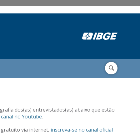
ografia dos(as) entrevistados(as) abaixo que estão
 canal no Youtube
.
gratuito via internet,
inscreva-se no canal oficial