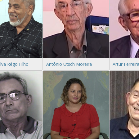
ilva Rêgo Filho
Antônio Utsch Moreira
Artur Ferreira