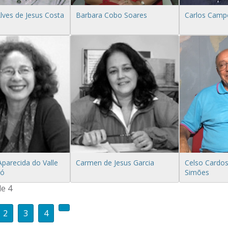
Alves de Jesus Costa
Barbara Cobo Soares
Carlos Camp
arecida do Valle
Carmen de Jesus Garcia
Celso Cardos
jó
Simões
de 4
2
3
4