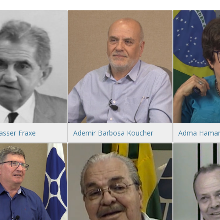
Nasser Fraxe
Ademir Barbosa Koucher
Adma Hamam 