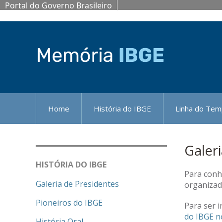
Portal do Governo Brasileiro
Home
História do IBGE
Linha do Te
Galer
HISTÓRIA DO IBGE
Para conhe
Galeria de Presidentes
organizad
Pioneiros do IBGE
Para ser i
do IBGE n
História Oral