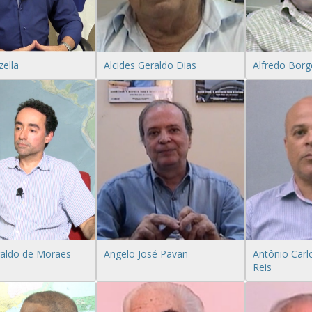
zella
Alcides Geraldo Dias
Alfredo Borg
raldo de Moraes
Angelo José Pavan
Antônio Carl
Reis