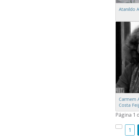
Atanildo 
Carmem Ap
Costa Fei
Página 1 
1