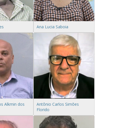
es
Ana Lucia Saboia
os Alkmin dos
Antônio Carlos Simões
Florido