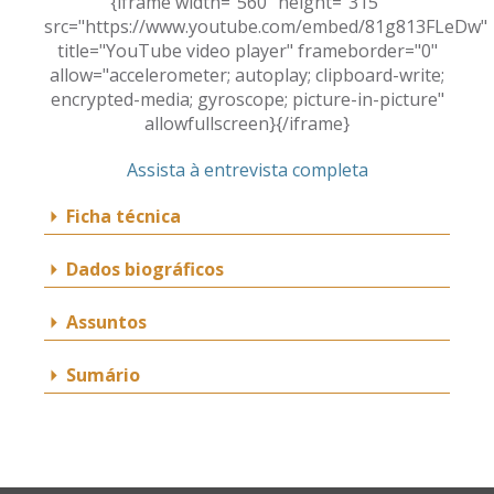
{iframe width="560" height="315"
src="https://www.youtube.com/embed/81g813FLeDw"
title="YouTube video player" frameborder="0"
allow="accelerometer; autoplay; clipboard-write;
encrypted-media; gyroscope; picture-in-picture"
allowfullscreen}{/iframe}
Assista à entrevista completa
Ficha técnica
Dados biográficos
Assuntos
Sumário